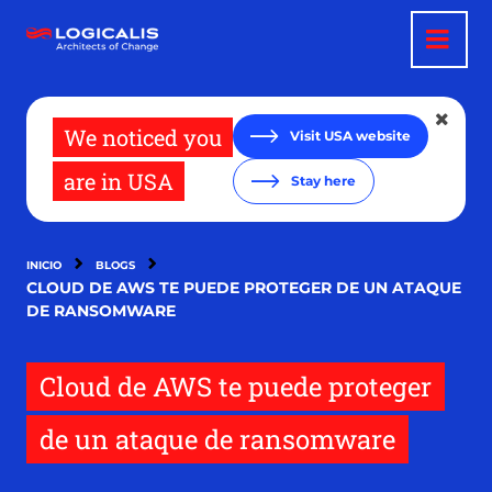
Pasar
al
contenido
principal
We noticed you
Visit USA website
are in USA
Stay here
INICIO
BLOGS
CLOUD DE AWS TE PUEDE PROTEGER DE UN ATAQUE
DE RANSOMWARE
Cloud de AWS te puede proteger
de un ataque de ransomware