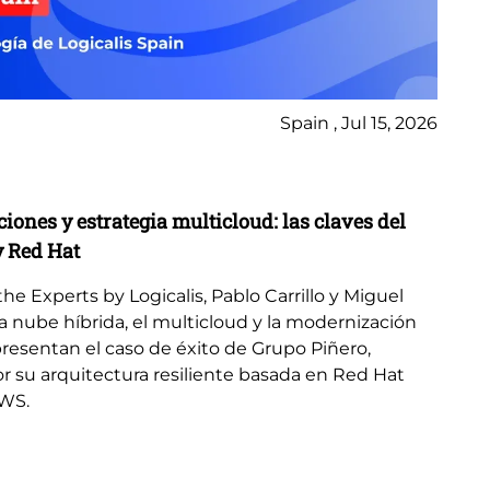
Spain , Jul 15, 2026
Bl
ones y estrategia multicloud: las claves del
El
y Red Hat
re
e Experts by Logicalis, Pablo Carrillo y Miguel
La 
 la nube híbrida, el multicloud y la modernización
em
resentan el caso de éxito de Grupo Piñero,
go
r su arquitectura resiliente basada en Red Hat
Mic
AWS.
ava
pot
com
em