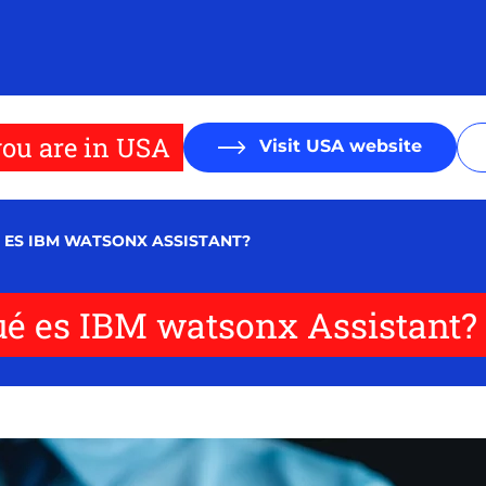
ou are in USA
Visit USA website
UÉ ES IBM WATSONX ASSISTANT?
¿Qué es IBM watsonx Assistant?