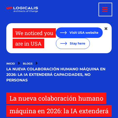
Pasar
al
contenido
principal
We noticed you
Visit USA website
are in USA
Stay here
INICIO
BLOGS
LA NUEVA COLABORACIÓN HUMANO MÁQUINA EN
2026: LA IA EXTENDERÁ CAPACIDADES, NO
PERSONAS
La nueva colaboración humano
máquina en 2026: la IA extenderá