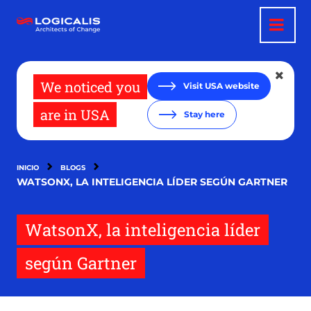
Pasar
al
contenido
principal
We noticed you
Visit USA website
are in USA
Stay here
INICIO
BLOGS
WATSONX, LA INTELIGENCIA LÍDER SEGÚN GARTNER
WatsonX, la inteligencia líder
según Gartner