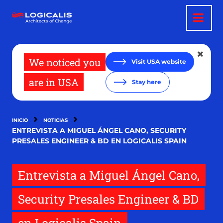
Pasar
al
contenido
principal
We noticed you
Visit USA website
are in USA
Stay here
INICIO
NOTICIAS
ENTREVISTA A MIGUEL ÁNGEL CANO, SECURITY
PRESALES ENGINEER & BD EN LOGICALIS SPAIN
Entrevista a Miguel Ángel Cano,
Security Presales Engineer & BD