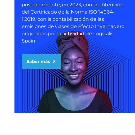
posteriormente, en 2023, con la obtención
del Certificado de la Norma ISO 14064-
1:2019, con la contabilización de las
emisiones de Gases de Efecto Invernadero
originadas por la actividad de Logicalis
Spain.
Saber más