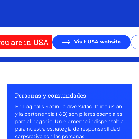
ou are in USA
Visit USA website
Personas y comunidades
En Logicalis Spain, la diversidad, la inclusión
y la pertenencia (I&B) son pilares esenciales
para el negocio. Un elemento indispensable
para nuestra estrategia de responsabilidad
corporativa son las personas.