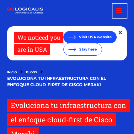
Pasar
al
contenido
principal
We noticed you
Visit USA website
are in USA
Stay here
INICIO
BLOGS
EVOLUCIONA TU INFRAESTRUCTURA CON EL
ENFOQUE CLOUD-FIRST DE CISCO MERAKI
Evoluciona tu infraestructura con
el enfoque cloud-first de Cisco