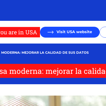
ou are in USA
Visit USA website
 MODERNA: MEJORAR LA CALIDAD DE SUS DATOS
sa moderna: mejorar la calida