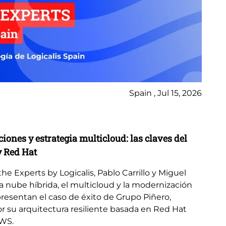
Spain , Jul 15, 2026
Bl
ones y estrategia multicloud: las claves del
El
y Red Hat
re
e Experts by Logicalis, Pablo Carrillo y Miguel
La 
 la nube híbrida, el multicloud y la modernización
em
resentan el caso de éxito de Grupo Piñero,
go
r su arquitectura resiliente basada en Red Hat
Mic
AWS.
ava