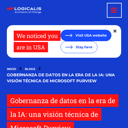
Pasar
al
contenido
principal
We noticed you
Visit USA website
are in USA
Stay here
INICIO
BLOGS
GOBERNANZA DE DATOS EN LA ERA DE LA IA: UNA
VISIÓN TÉCNICA DE MICROSOFT PURVIEW
Gobernanza de datos en la era de
la IA: una visión técnica de