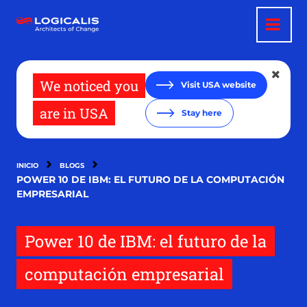
Pasar
al
contenido
principal
We noticed you
Visit USA website
are in USA
Stay here
INICIO
BLOGS
POWER 10 DE IBM: EL FUTURO DE LA COMPUTACIÓN
EMPRESARIAL
Power 10 de IBM: el futuro de la
computación empresarial