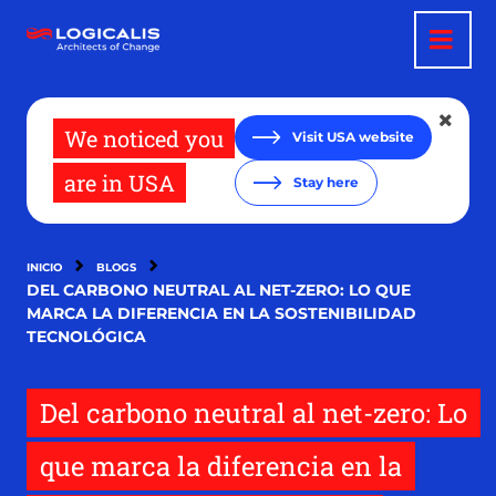
Pasar
al
contenido
principal
We noticed you
Visit USA website
are in USA
Stay here
INICIO
BLOGS
DEL CARBONO NEUTRAL AL NET-ZERO: LO QUE
MARCA LA DIFERENCIA EN LA SOSTENIBILIDAD
TECNOLÓGICA
Del carbono neutral al net-zero: Lo
que marca la diferencia en la