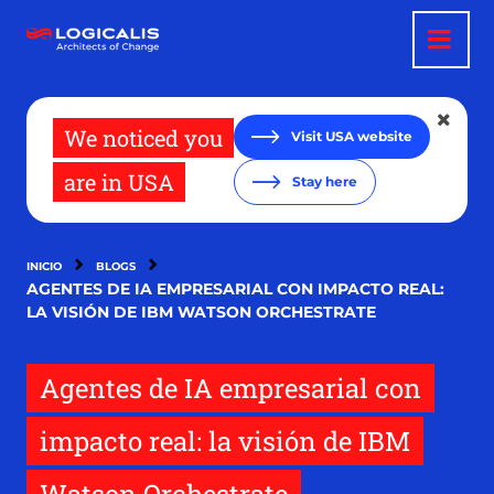
Pasar
al
contenido
principal
We noticed you
Visit USA website
are in USA
Stay here
INICIO
BLOGS
AGENTES DE IA EMPRESARIAL CON IMPACTO REAL:
LA VISIÓN DE IBM WATSON ORCHESTRATE
Agentes de IA empresarial con
impacto real: la visión de IBM