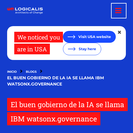
Pasar
al
contenido
principal
We noticed you
Visit USA website
are in USA
Stay here
INICIO
BLOGS
EL BUEN GOBIERNO DE LA IA SE LLAMA IBM
WATSONX.GOVERNANCE
El buen gobierno de la IA se llama
IBM watsonx.governance