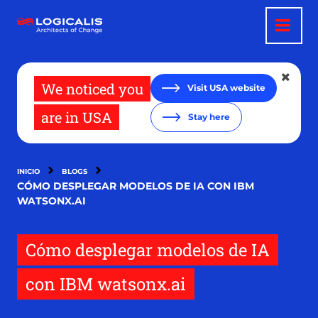
Pasar
al
contenido
principal
We noticed you
Visit USA website
are in USA
Stay here
INICIO
BLOGS
CÓMO DESPLEGAR MODELOS DE IA CON IBM
WATSONX.AI
Cómo desplegar modelos de IA
con IBM watsonx.ai