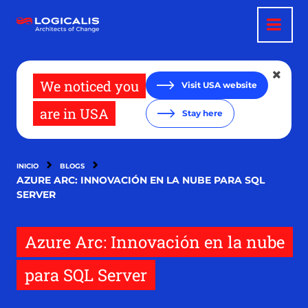
Pasar
al
contenido
principal
We noticed you
Visit USA website
are in USA
Stay here
INICIO
BLOGS
AZURE ARC: INNOVACIÓN EN LA NUBE PARA SQL
SERVER
Azure Arc: Innovación en la nube
para SQL Server