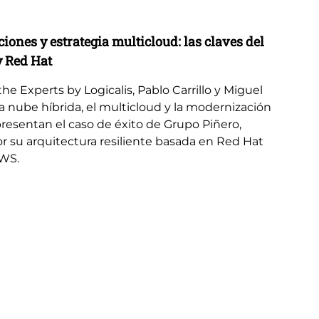
Bl
ones y estrategia multicloud: las claves del
El
y Red Hat
re
e Experts by Logicalis, Pablo Carrillo y Miguel
La 
 la nube híbrida, el multicloud y la modernización
em
resentan el caso de éxito de Grupo Piñero,
go
r su arquitectura resiliente basada en Red Hat
Mic
AWS.
ava
pot
com
em
ac
la 
ado