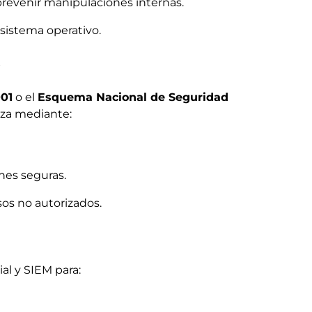
prevenir manipulaciones internas.
 sistema operativo.
s
001
o el
Esquema Nacional de Seguridad
tiza mediante:
nes seguras.
os no autorizados.
ial y SIEM para: