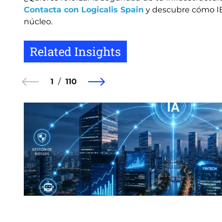
Contacta con Logicalis Spain
y descubre cómo I
núcleo.
Related Insights
1
110