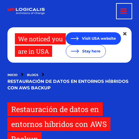
Pasar
al
contenido
principal
We noticed you
Visit USA website
are in USA
Stay here
INICIO
BLOGS
RESTAURACIÓN DE DATOS EN ENTORNOS HÍBRIDOS
CON AWS BACKUP
Restauración de datos en
entornos híbridos con AWS