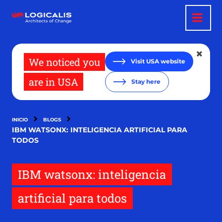
Pasar
al
contenido
principal
We noticed you
Visit USA website
are in USA
Stay here
INICIO
BLOGS
IBM WATSONX: INTELIGENCIA ARTIFICIAL PARA
TODOS
IBM watsonx: inteligencia
artificial para todos