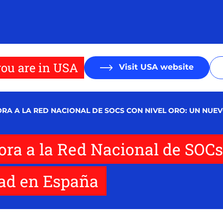
ou are in USA
Visit USA website
ORA A LA RED NACIONAL DE SOCS CON NIVEL ORO: UN NUE
pora a la Red Nacional de SOCs
dad en España