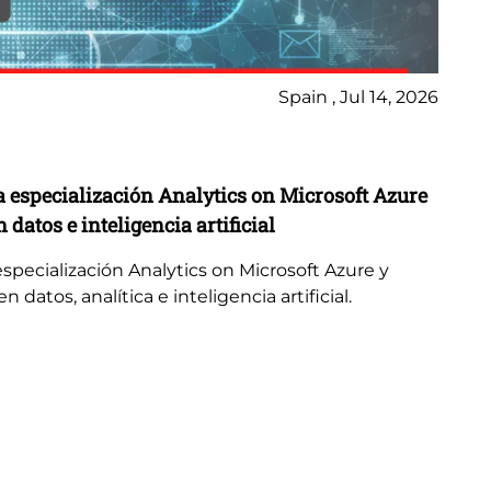
Spain , Jul 14, 2026
No
a especialización Analytics on Microsoft Azure
Lo
 datos e inteligencia artificial
Ye
de
especialización Analytics on Microsoft Azure y
 datos, analítica e inteligencia artificial.
Lo
Ye
des
mul
con
pr
Lo
ac