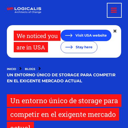
Pasar
al
contenido
principal
We noticed you
Visit USA website
are in USA
Stay here
INICIO
BLOGS
UN ENTORNO ÚNICO DE STORAGE PARA COMPETIR
EN EL EXIGENTE MERCADO ACTUAL
Un entorno único de storage para
competir en el exigente mercado