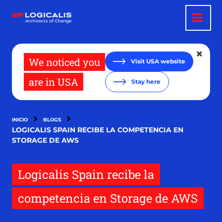
Pasar
al
contenido
principal
We noticed you
Visit USA website
are in USA
Stay here
INICIO
BLOGS
LOGICALIS SPAIN RECIBE LA COMPETENCIA EN
STORAGE DE AWS
Logicalis Spain recibe la
competencia en Storage de AWS