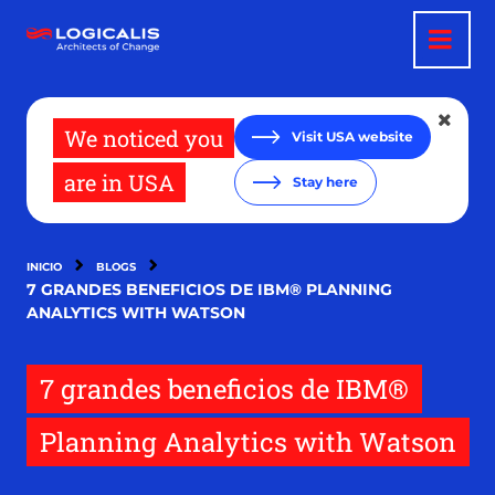
Pasar
al
contenido
principal
We noticed you
Visit USA website
are in USA
Stay here
INICIO
BLOGS
7 GRANDES BENEFICIOS DE IBM® PLANNING
ANALYTICS WITH WATSON
7 grandes beneficios de IBM®
Planning Analytics with Watson