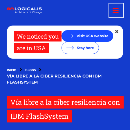
Pasar
al
contenido
principal
We noticed you
Visit USA website
are in USA
Stay here
INICIO
BLOGS
VÍA LIBRE A LA CIBER RESILIENCIA CON IBM
FLASHSYSTEM
Vía libre a la ciber resiliencia con
IBM FlashSystem