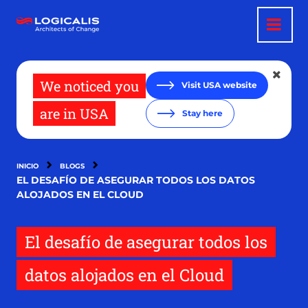
Pasar
al
contenido
principal
We noticed you
Visit USA website
are in USA
Stay here
INICIO
BLOGS
EL DESAFÍO DE ASEGURAR TODOS LOS DATOS
ALOJADOS EN EL CLOUD
El desafío de asegurar todos los
datos alojados en el Cloud