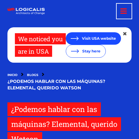
Pasar
al
contenido
principal
We noticed you
Visit USA website
are in USA
Stay here
INICIO
BLOGS
¿PODEMOS HABLAR CON LAS MÁQUINAS?
ELEMENTAL, QUERIDO WATSON
¿Podemos hablar con las
máquinas? Elemental, querido