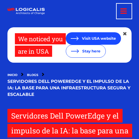
Pasar
al
contenido
principal
We noticed you
Visit USA website
are in USA
Stay here
INICIO
BLOGS
SERVIDORES DELL POWEREDGE Y EL IMPULSO DE LA
IA: LA BASE PARA UNA INFRAESTRUCTURA SEGURA Y
ESCALABLE
Servidores Dell PowerEdge y el
impulso de la IA: la base para una