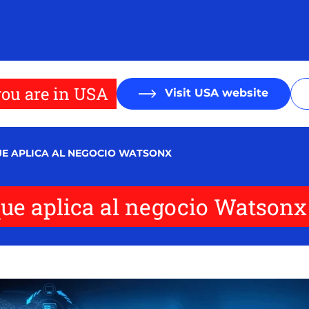
ou are in USA
Visit USA website
QUE APLICA AL NEGOCIO WATSONX
l que aplica al negocio Watsonx