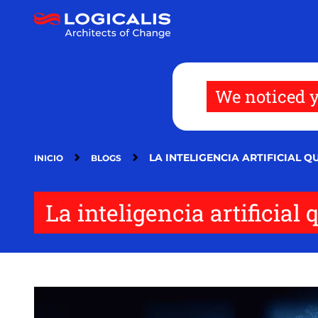
Pasar
al
contenido
principal
We noticed y
LA INTELIGENCIA ARTIFICIAL 
INICIO
BLOGS
La inteligencia artificia