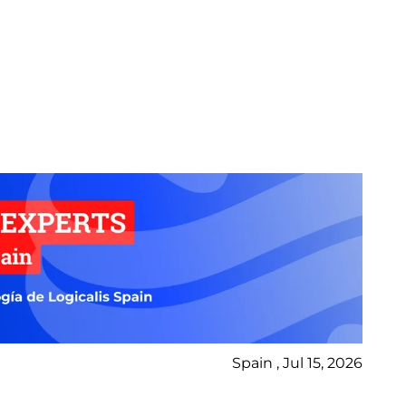
Spain , Jul 15, 2026
Bl