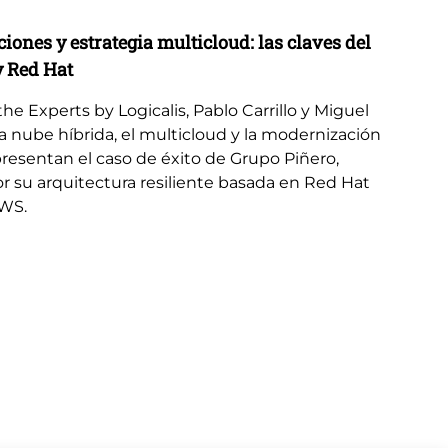
ones y estrategia multicloud: las claves del
El
y Red Hat
re
e Experts by Logicalis, Pablo Carrillo y Miguel
La 
 la nube híbrida, el multicloud y la modernización
em
resentan el caso de éxito de Grupo Piñero,
go
r su arquitectura resiliente basada en Red Hat
Mic
AWS.
ava
pot
com
em
ac
la 
ado