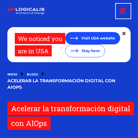
Pasar
al
contenido
principal
We noticed you
Visit USA website
are in USA
Stay here
INICIO
BLOGS
ACELERAR LA TRANSFORMACIÓN DIGITAL CON
AIOPS
Acelerar la transformación digital
con AIOps