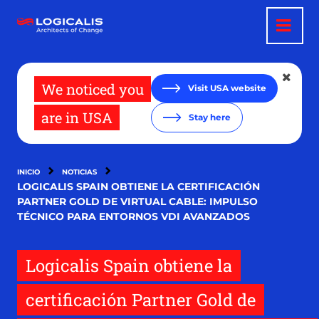
Pasar
al
contenido
principal
We noticed you
Visit USA website
are in USA
Stay here
INICIO
NOTICIAS
LOGICALIS SPAIN OBTIENE LA CERTIFICACIÓN
PARTNER GOLD DE VIRTUAL CABLE: IMPULSO
TÉCNICO PARA ENTORNOS VDI AVANZADOS
Logicalis Spain obtiene la
certificación Partner Gold de