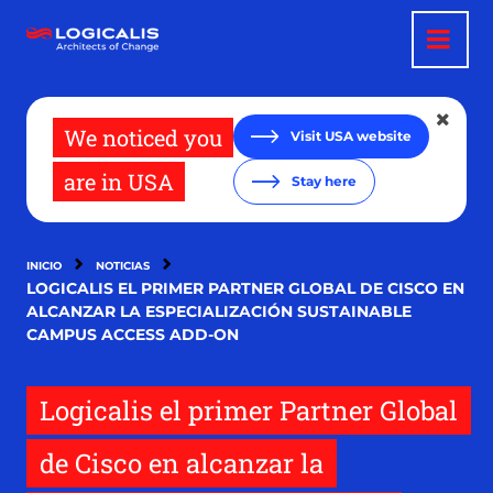
Pasar
al
contenido
principal
We noticed you
Visit USA website
are in USA
Stay here
INICIO
NOTICIAS
LOGICALIS EL PRIMER PARTNER GLOBAL DE CISCO EN
ALCANZAR LA ESPECIALIZACIÓN SUSTAINABLE
CAMPUS ACCESS ADD-ON
Logicalis el primer Partner Global
de Cisco en alcanzar la