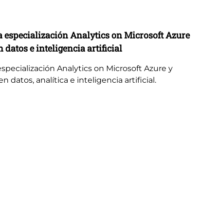
No
a especialización Analytics on Microsoft Azure
Lo
 datos e inteligencia artificial
Ye
de
especialización Analytics on Microsoft Azure y
 datos, analítica e inteligencia artificial.
Lo
Ye
des
mul
con
pr
Lo
ac
mo
ali