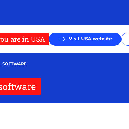
ou are in USA
Visit USA website
EL SOFTWARE
 software