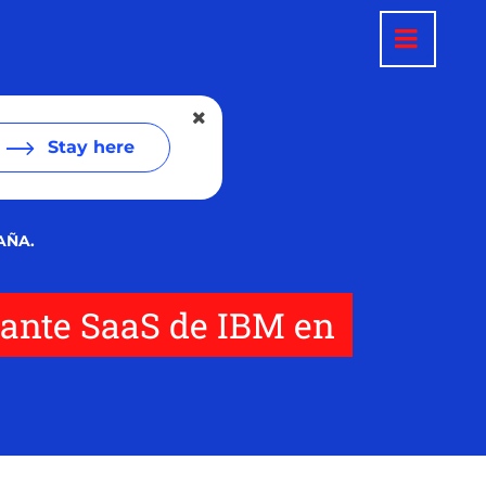
Stay here
AÑA.
vante SaaS de IBM en