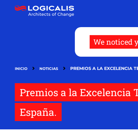
Pasar
al
contenido
principal
We noticed y
PREMIOS A LA EXCELENCIA T
INICIO
NOTICIAS
Premios a la Excelencia 
España.