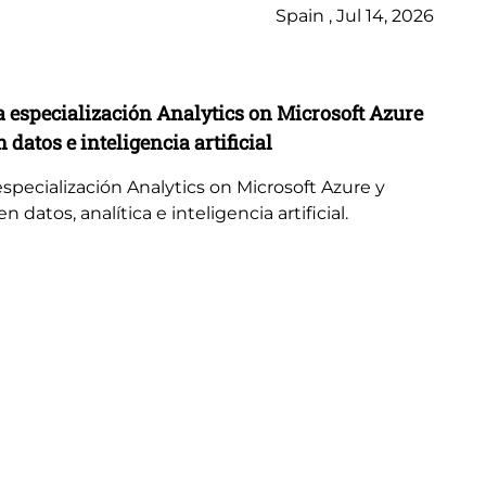
Spain , Jul 14, 2026
No
a especialización Analytics on Microsoft Azure
Lo
 datos e inteligencia artificial
Ye
de
especialización Analytics on Microsoft Azure y
 datos, analítica e inteligencia artificial.
Lo
Ye
des
mul
con
pr
Lo
ac
mo
ali