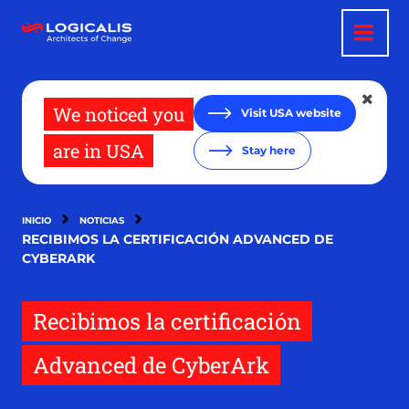
Pasar
al
contenido
principal
We noticed you
Visit USA website
are in USA
Stay here
INICIO
NOTICIAS
RECIBIMOS LA CERTIFICACIÓN ADVANCED DE
CYBERARK
Recibimos la certificación
Advanced de CyberArk