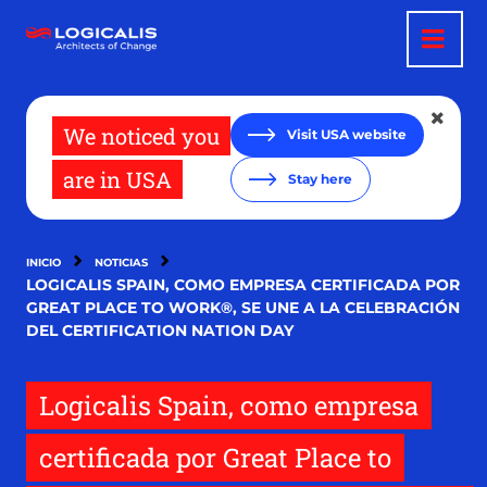
Pasar
al
contenido
principal
We noticed you
Visit USA website
are in USA
Stay here
INICIO
NOTICIAS
LOGICALIS SPAIN, COMO EMPRESA CERTIFICADA POR
GREAT PLACE TO WORK®, SE UNE A LA CELEBRACIÓN
DEL CERTIFICATION NATION DAY
Logicalis Spain, como empresa
certificada por Great Place to