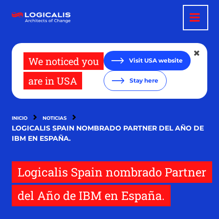
Pasar
al
contenido
principal
We noticed you
Visit USA website
are in USA
Stay here
INICIO
NOTICIAS
LOGICALIS SPAIN NOMBRADO PARTNER DEL AÑO DE
IBM EN ESPAÑA.
Logicalis Spain nombrado Partner
del Año de IBM en España.