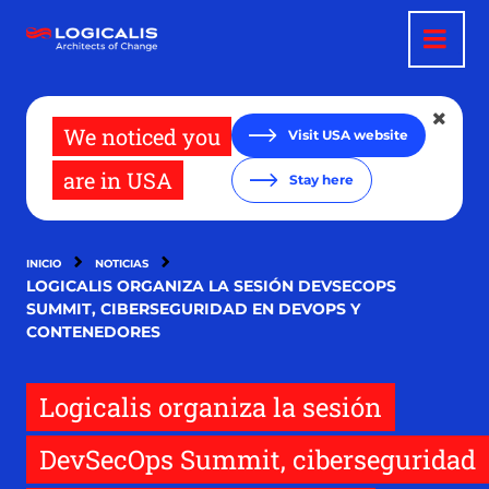
Pasar
al
contenido
principal
We noticed you
Visit USA website
are in USA
Stay here
INICIO
NOTICIAS
LOGICALIS ORGANIZA LA SESIÓN DEVSECOPS
SUMMIT, CIBERSEGURIDAD EN DEVOPS Y
CONTENEDORES
Logicalis organiza la sesión
DevSecOps Summit, ciberseguridad