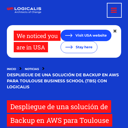
Pasar
al
contenido
principal
We noticed you
Visit USA website
are in USA
Stay here
INICIO
NOTICIAS
DESPLIEGUE DE UNA SOLUCIÓN DE BACKUP EN AWS
PARA TOULOUSE BUSINESS SCHOOL (TBS) CON
LOGICALIS
Despliegue de una solución de
Backup en AWS para Toulouse