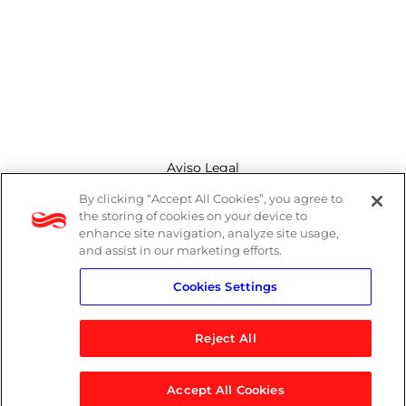
Aviso Legal
By clicking “Accept All Cookies”, you agree to
Canal de denuncias
the storing of cookies on your device to
enhance site navigation, analyze site usage,
Política de cookies
and assist in our marketing efforts.
Cookies Settings
Política de privacidad
Reject All
Accept All Cookies
© 2026 Logicalis Group