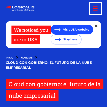
Pasar
al
contenido
principal
We noticed you
Visit USA website
are in USA
Stay here
INICIO
NOTICIAS
CLOUD CON GOBIERNO: EL FUTURO DE LA NUBE
EMPRESARIAL
Cloud con gobierno: el futuro de la
nube empresarial