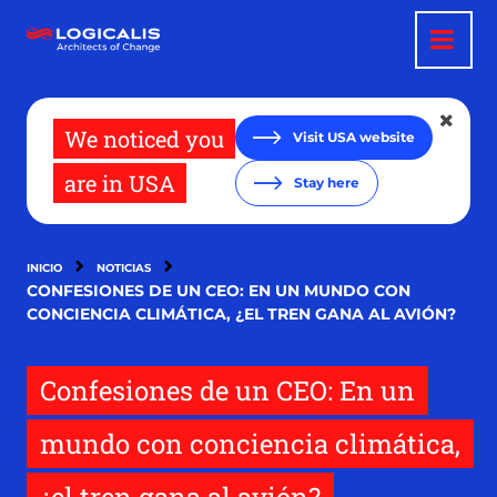
Pasar
al
contenido
principal
We noticed you
Visit USA website
are in USA
Stay here
INICIO
NOTICIAS
CONFESIONES DE UN CEO: EN UN MUNDO CON
CONCIENCIA CLIMÁTICA, ¿EL TREN GANA AL AVIÓN?
Confesiones de un CEO: En un
mundo con conciencia climática,