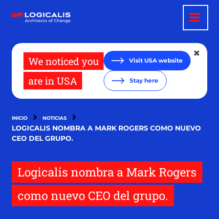
Pasar
al
contenido
principal
We noticed you
Visit USA website
are in USA
Stay here
INICIO
NOTICIAS
LOGICALIS NOMBRA A MARK ROGERS COMO NUEVO
CEO DEL GRUPO.
Logicalis nombra a Mark Rogers
como nuevo CEO del grupo.