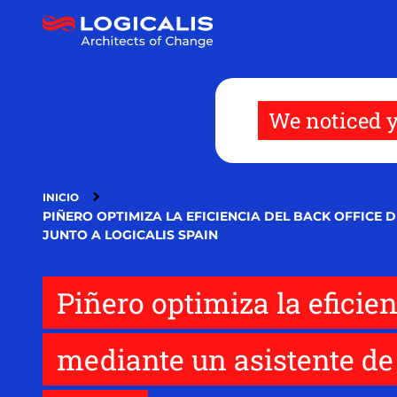
Pasar
al
contenido
principal
We noticed y
INICIO
PIÑERO OPTIMIZA LA EFICIENCIA DEL BACK OFFICE 
JUNTO A LOGICALIS SPAIN
Piñero optimiza la eficien
mediante un asistente de I