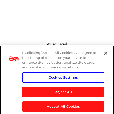
Aviso Legal
By clicking “Accept All Cookies”, you agree to
Canal de denuncias
the storing of cookies on your device to
enhance site navigation, analyze site usage,
Política de cookies
and assist in our marketing efforts.
Cookies Settings
Política de privacidad
Reject All
Accept All Cookies
© 2026 Logicalis Group