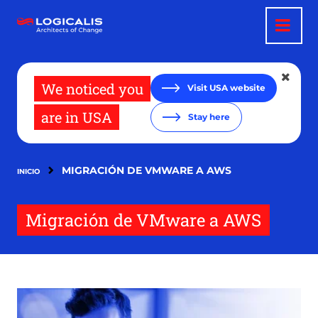
Pasar
al
contenido
principal
We noticed you
Visit USA website
are in USA
Stay here
MIGRACIÓN DE VMWARE A AWS
INICIO
Migración de VMware a AWS