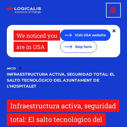
Pasar
al
contenido
principal
We noticed you
Visit USA website
are in USA
Stay here
INICIO
INFRAESTRUCTURA ACTIVA, SEGURIDAD TOTAL: EL
SALTO TECNOLÓGICO DEL AJUNTAMENT DE
L’HOSPITALET
Infraestructura activa, seguridad
total: El salto tecnológico del