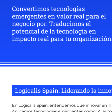
Convertimos tecnologías
emergentes en valor real para el
negocio por: Traducimos el
potencial de la tecnología en
impacto real para tu organización
Logicalis Spain: Liderando la inn
En Logicalis Spain, entendemos que innovar en TI v
Aplicamos tecnologías emergentes como IA, automa