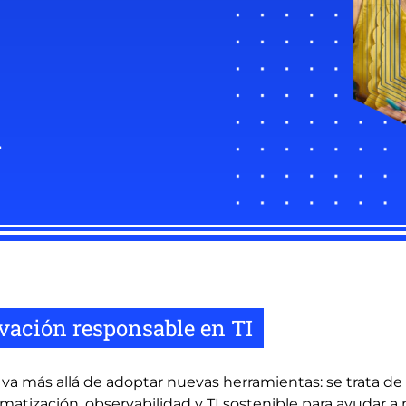
.
ovación responsable en TI
a más allá de adoptar nuevas herramientas: se trata de g
tización, observabilidad y TI sostenible para ayudar a 