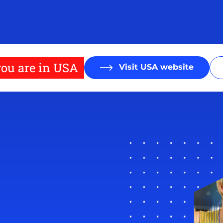
ou are in USA
Visit USA website