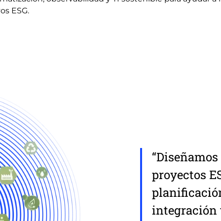
vos ESG.
“Diseñamos
proyectos E
planificació
integración 