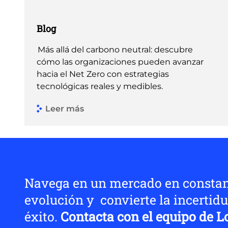
Blog
Más allá del carbono neutral: descubre
cómo las organizaciones pueden avanzar
hacia el Net Zero con estrategias
tecnológicas reales y medibles.
Leer más
Navega en un mercado en consta
evolución y convierte la incertid
éxito.
Contacta con el equipo de L