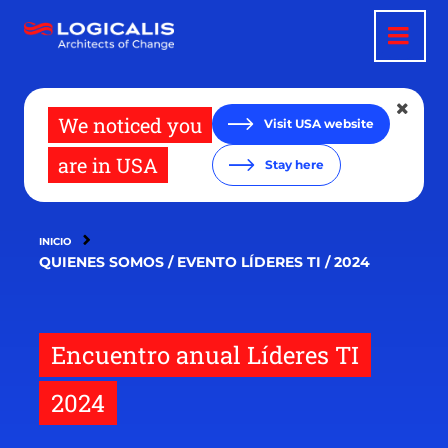
Pasar
al
contenido
principal
We noticed you
Visit USA website
are in USA
Stay here
INICIO
QUIENES SOMOS / EVENTO LÍDERES TI / 2024
Encuentro anual Líderes TI
2024