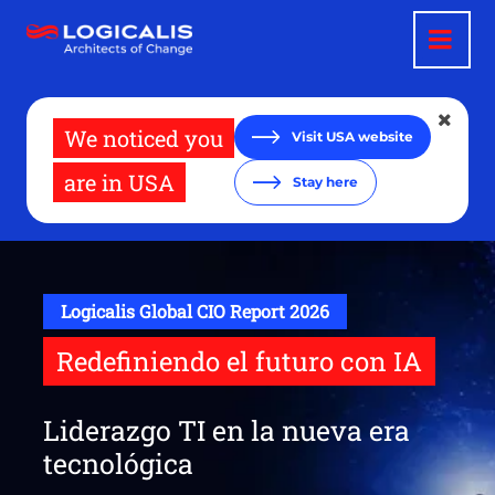
Pasar
al
contenido
principal
We noticed you
Visit USA website
are in USA
Stay here
Logicalis Global CIO Report 2026
Redefiniendo el futuro con IA
Liderazgo TI en la nueva era
tecnológica