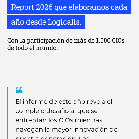
Report 2026 que elaboramos cada
año desde Logicalis.
Con la participación de más de 1.000 CIOs
de todo el mundo.
Quote
from
El informe de este año revela el
Bob
complejo desafío al que se
Bailkoski
enfrentan los CIOs mientras
navegan la mayor innovación de
nuestra generación. Las